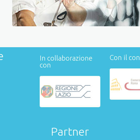
e
Con il con
In collaborazione
con
Partner