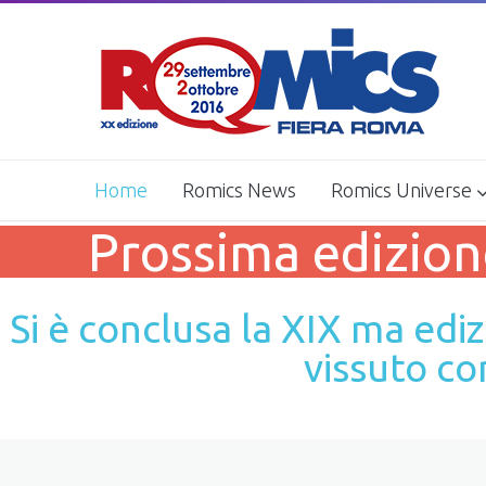
Home
Romics News
Romics Universe
Movie Village
Officina del Fumett
Prossima edizion
Si è conclusa la XIX ma edi
vissuto con