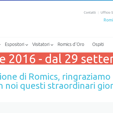
Contatti
Ufficio
Romi
Espositori
Visitatori
Romics d'Oro
Ospiti
Hotel convenzionati espositori
Come arrivare
o
Kit Espositori 2016 edizione 20
Biglietteria
e 2016 - dal 29 sette
zione di Romics, ringraziam
 noi questi straordinari gior